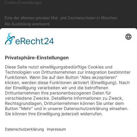
Cookie-Einstellungen
Eine der ältesten privaten Mal- und Zeichenschulen in München.
Als Ausbildung anerkannt.
Tradition trifft Design: Ihr Mappenkurs im Studio Zeiler München
Als eine der ältesten Adressen für Mappenvorbereitung in Bayern steht
das Studio Zeiler für Qualität im Präsenzunterricht. Ob Industriedesign-
Skizzen, typografische Konzepte für Kommunikationsdesign oder freies
Zeichnen – wir begleiten Sie persönlich und exklusiv direkt bei uns im
Atelier.
Hinweis für Suchanfragen: Sie finden unser Atelier ausschließlich vor
Ort unter der Adresse: Olgastraße 15, 80636 München. (Oftmals
fälschlich gesucht unter: Studio Sailer, Mappenschule München, Studio
Zeiler Onlinekurs oder Zeichenschule Neuhausen).
Folge uns auf Social-Media
Instagram
TikTok