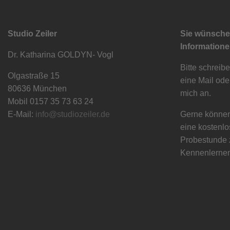
Studio Zeiler
Sie wünsch
Information
Dr. Katharina GOLDYN- Vogl
Bitte schreib
Olgastraße 15
eine Mail ode
80636 München
mich an.
Mobil 0157 35 73 63 24
E-Mail:
info@studiozeiler.de
Gerne können
eine kostenl
Probestunde
Kennenlernen