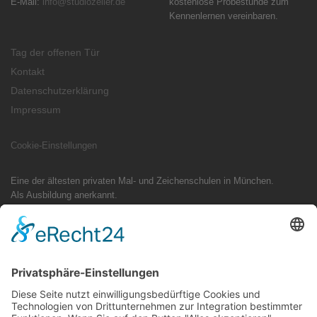
E-Mail:
info@studiozeiler.de
kostenlose Probestunde zum
Kennenlernen vereinbaren.
Tag der offenen Tür
Kontakt
Datenschutzerklärung
Impressum
Cookie-Einstellungen
Eine der ältesten privaten Mal- und Zeichenschulen in München.
Als Ausbildung anerkannt.
Tradition trifft Design: Ihr Mappenkurs im Studio Zeiler München
Als eine der ältesten Adressen für Mappenvorbereitung in Bayern steht
das Studio Zeiler für Qualität im Präsenzunterricht. Ob Industriedesign-
Skizzen, typografische Konzepte für Kommunikationsdesign oder freies
Zeichnen – wir begleiten Sie persönlich und exklusiv direkt bei uns im
Atelier.
Hinweis für Suchanfragen: Sie finden unser Atelier ausschließlich vor